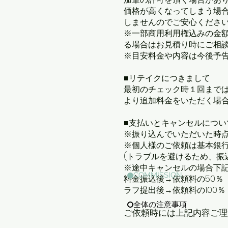
価格が高くなってしまう場
しませんのでご安心ください
※一部商用利用権込みの金額
る場合はお見積り時にご相談
※目安料金や内容は今後予告
■リテイクにつきまして
最初のチェック時１回まで
より追加料金をいただく場
■支払いとキャンセルについ
※振り込んでいただいた時
※個人様のご依頼は基本銀行
(トラブルを避けるため、振
※途中キャンセルの場合下
COMMISSION
料金振込後→依頼料の50％
ラフ提出後→依頼料の100％
全体の注意事項
​ご依頼時には上記内容ご