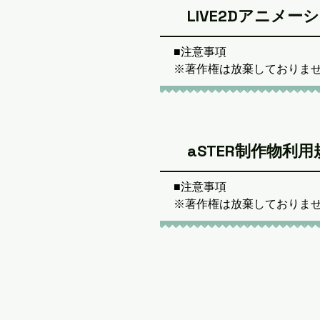
※VTuberさんにイラス
・納品後、ポートフォリオ
LIVE2Dアニメ
お呼びください。ただ、家
合のみ兄や姉などの呼称は使
■注意事項

※その他気になる点や禁止事
※著作権は放棄しておりませ
※データは納品後1年間は
※ご依頼時に送っていただい
さい。

※お取引時に確認できる個人
※作品そのものの自作発言、
■備考

※上記禁止行為が確認できた
作品使用時に「よなたそ」と「Twit
aSTER制作物利用
※その他気になる点や禁止事
「URL:https://twitter.com/y
※データは納品後1年間は
表記をしていただけると大変
■注意事項

さい。

・納品後、ポートフォリオ
※著作権は放棄しておりませ
※ご依頼時に送っていただい
■備考

※お取引時に確認できる個人
作品使用時に「よなたそ」と「Twit
※作品そのものの自作発言、
「URL:https://twitter.com/y
※上記禁止行為が確認できた
表記をしていただけると大変
※その他気になる点や禁止事
・納品後、ポートフォリオ
※データは納品後1年間は