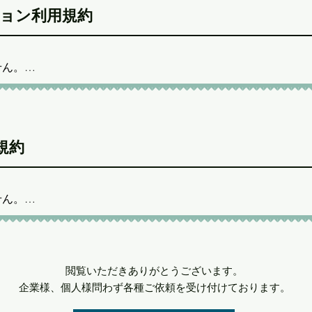
トレータさんをママ、モデラーさんをパパと呼ぶ文化がありますが
やサイトにて作品例として公開することがあります。
ーション利用規約
族や兄弟と言われる同じ方から産まれた方同士の関係について
うようにお願いします。(トラブル回避のため)

項に該当するかわからない事例に関しては、使用前にご連絡く
ん。

保管しておりますがそれ以上はデータ保持のコスト上消去する場
た目的の範囲でご使用ください。

情報は他言無用でお願いします。

複製、改変、AI学習等は禁止しています。

場合1回目は注意、2回目以降は使用許可を取り消させていただ
terID:@yona_oekaki」や

規約
項に該当するかわからない事例に関しては、使用前にご連絡く
ona_oekaki」の

保管しておりますがそれ以上はデータ保持のコスト上消去する場
助かります。

やサイトにて作品例として公開することがあります。
ん。

た目的の範囲でご使用ください。

情報は他言無用でお願いします。

terID:@yona_oekaki」や

複製、改変、AI学習等は禁止しています。

ona_oekaki」の

場合1回目は注意、2回目以降は使用許可を取り消させていただ
助かります。

閲覧いただき​ありがとうございます。​
項に該当するかわからない事例に関しては、使用前にご連絡く
やサイトにて作品例として公開することがあります。
企業様、個人様問わず各種ご依頼を受け付けております。
保管しておりますがそれ以上はデータ保持のコスト上消去する場