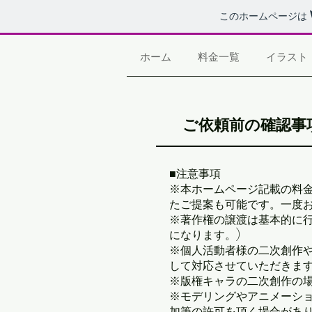
このホームページは
ホーム
料金一覧
イラスト
ご依頼前の確認事
■注意事項
※本ホームページ記載の料
たご提案も可能です。一度
※著作権の譲渡は基本的に行
になります。)
※個人活動者様の二次創作
して対応させていただきま
​※版権キャラの二次創作の
※モデリングやアニメーシ
加筆の許可を頂く場合があ