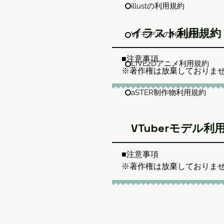
illustの利用規約
イラスト利用規約
VTモデルの利用規約
■注意事項

LIVE2Dアニメ利用規約
※著作権は放棄しておりませ
※ご依頼時に送っていただい
aSTER制作物利用規約
※お取引時に確認できる個人
※作品そのものの自作発言、
※上記禁止行為が確認できた
VTuberモデル利
※その他気になる点や禁止事
※データは納品後1年間は
■注意事項

さい。

※著作権は放棄しておりませ
※ご依頼時に送っていただい
■備考

※お取引時に確認できる個人
作品使用時に制作者名である「よなた
※作品そのものの自作発言、
「URL:https://twitter.com/y
※上記禁止行為が確認できた
表記をしていただけると大変